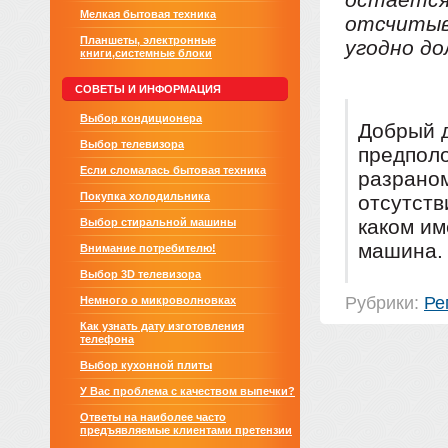
Мелкая бытовая техника
отсчитыв
Планшеты, электронные
угодно до
книги,системные блоки
СОВЕТЫ И ИНФОРМАЦИЯ
Выбор кондиционера
Добрый 
Выбор телевизора
предполо
Если сломалась бытовая техника
разраном
Покупка холодильника
отсутств
каком им
Выбор стиральной машины
машина.
Внимание потребителю!
Выбор 3D телевизора
Рубрики:
Ре
Немного о микроволновках
Как узнать дату изготовления
телефона
Выбор кухонной плиты
У Вас проблема с качеством выпечки?
Ответы на наиболее часто
предъявляемые клиентами претензии