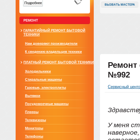
Подробнее
ВЫЗВАТЬ МАСТЕРА
РЕМОНТ
ГАРАНТИЙНЫЙ РЕМОНТ БЫТОВОЙ
ТЕХНИКИ
Нам доверяют производители
К сведению владельцев техники
ПЛАТНЫЙ РЕМОНТ БЫТОВОЙ ТЕХНИКИ
Ремонт 
Холодильники
№992
Стиральные машины
Сервисный цент
Газовые, электроплиты
Вытяжки
Посудомоечные машины
Здравству
Плееры
Телевизоры
У меня ст
Мониторы
наверное,
Телефоны
остается 