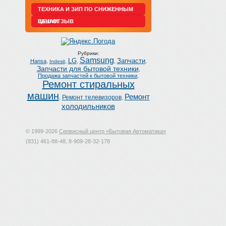
ТЕХНИКА И ЗИП ПО СНИЖЕННЫМ
ЦЕНАМ
ВАШ ОТЗЫВ
Рубрики:
Samsung
LG
Запчасти
Hansa
,
Indesit
,
,
,
,
Запчасти для бытовой техники
,
Продажа запчастей к бытовой техники
,
Ремонт стиральных
машин
Ремонт
Ремонт телевизоров
,
,
холодильников
© 1999-2026
Сервисный центр «Бытовая Автоматика»
(831) 461-88-48, 8-909-28-32-178