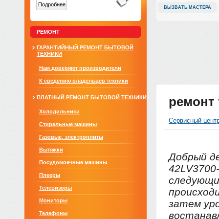
Подробнее
ВЫЗВАТЬ МАСТЕРА
РЕМОНТ
ГАРАНТИЙНЫЙ РЕМОНТ БЫТОВОЙ
ТЕХНИКИ
Нам доверяют производители
К сведению владельцев техники
ПЛАТНЫЙ РЕМОНТ БЫТОВОЙ ТЕХНИКИ
ремонт 
Холодильники
Сервисный цент
Стиральные машины
Газовые, электроплиты
Вытяжки
Добрый де
Посудомоечные машины
42LV3700-
Плееры
следующи
Телевизоры
происходи
Мониторы
затем уро
востанав
Телефоны