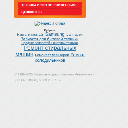
ТЕХНИКА И ЗИП ПО СНИЖЕННЫМ
ЦЕНАМ
ВАШ ОТЗЫВ
Рубрики:
Samsung
LG
Запчасти
Hansa
,
Indesit
,
,
,
,
Запчасти для бытовой техники
,
Продажа запчастей к бытовой техники
,
Ремонт стиральных
машин
Ремонт
Ремонт телевизоров
,
,
холодильников
© 1999-2026
Сервисный центр «Бытовая Автоматика»
(831) 461-88-48, 8-909-28-32-178