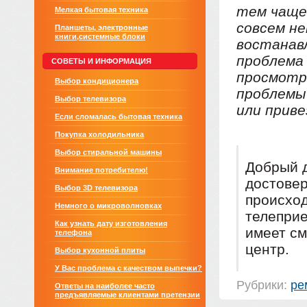
тем чаще 
Мелкая бытовая техника
совсем не
Планшеты, электронные
книги,системные блоки
востанав
проблема 
СОВЕТЫ И ИНФОРМАЦИЯ
просмотр
Выбор кондиционера
проблемы
Выбор телевизора
или приве
Если сломалась бытовая техника
Покупка холодильника
Выбор стиральной машины
Добрый 
Внимание потребителю!
достовер
Выбор 3D телевизора
происхо
Немного о микроволновках
телеприе
Как узнать дату изготовления
имеет см
телефона
центр.
Выбор кухонной плиты
У Вас проблема с качеством выпечки?
Рубрики:
ре
Ответы на наиболее часто
предъявляемые клиентами претензии